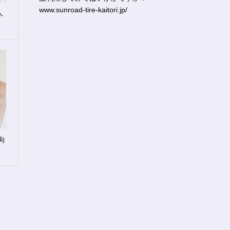
www.sunroad-tire-kaitori.jp/
人
向