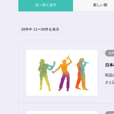
並べ替え条件
新しい順
20件中 11〜20件を表示
発
日本
民謡
さと