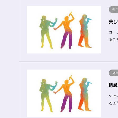
発
美し
コー
るこ
発
情感
シャ
るよ