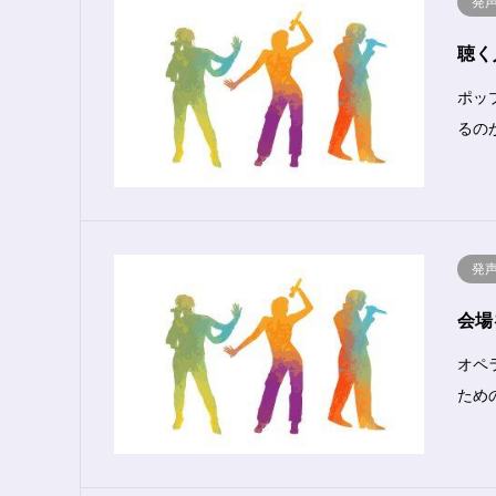
発
聴く
ポッ
るの
発
会場
オペ
ため