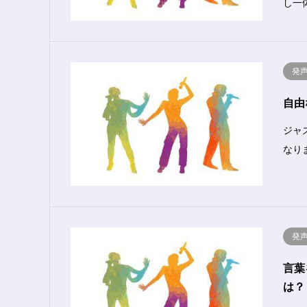
し一
発
自由
ジャ
なり
発
言葉
は？