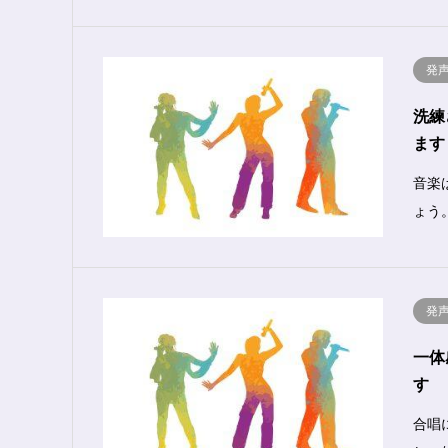
発
洗練
ます
音楽
ょう
発
一体
す
合唱