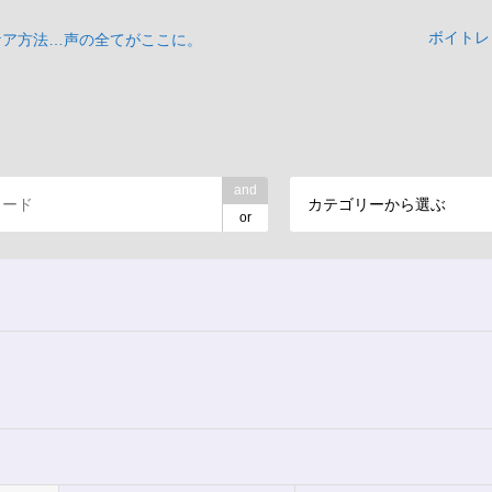
ボイトレ
ケア方法…声の全てがここに。
and
カテゴリーから選ぶ
or