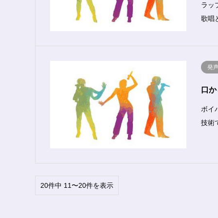
ラッ
歌唱
発
口か
ボイ
技術
20件中 11〜20件を表示