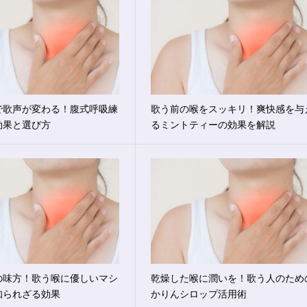
で歌声が変わる！腹式呼吸練
歌う前の喉をスッキリ！爽快感を与
効果と選び方
るミントティーの効果を解説
の味方！歌う喉に優しいマシ
乾燥した喉に潤いを！歌う人のため
知られざる効果
かりんシロップ活用術