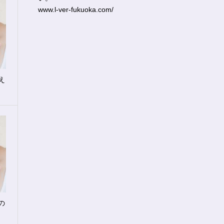
www.l-ver-fukuoka.com/
え
の